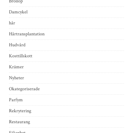
Bröllop
Damcykel
hår
Hårtransplantation
Hudvård
Kosttillskott
Krämer
Nyheter
Okategoriserade
Parfym
Rekrytering
Restaurang
Säkerhet