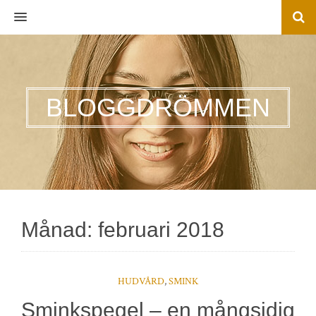
MENU
BLOGGDRÖMMEN
Månad:
februari 2018
HUDVÅRD
,
SMINK
Sminkspegel – en mångsidig