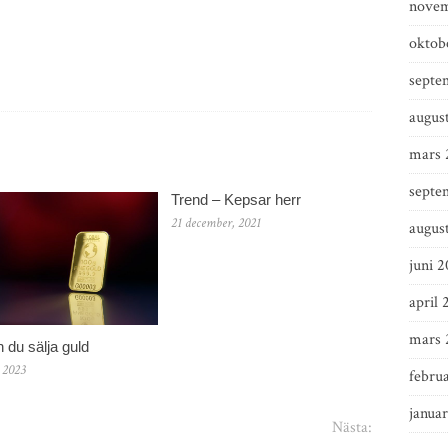
novem
oktob
septe
augus
mars 
septe
Trend – Kepsar herr
21 december, 2021
augus
juni 2
april 
mars 
 du sälja guld
, 2023
februa
januar
Nästa: