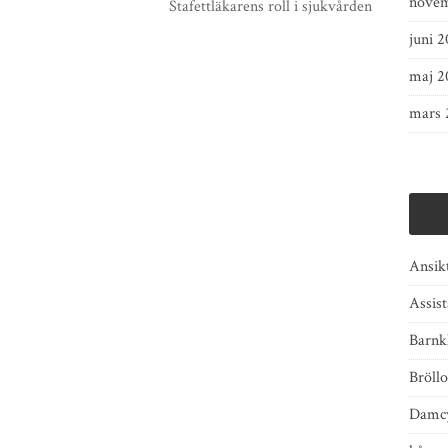
novem
Stafettläkarens roll i sjukvården
juni 2
maj 2
mars 
Ansik
Assist
Barnk
Bröll
Damcy