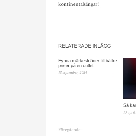
kontinentalsängar!
RELATERADE INLÄGG
Fynda märkeskläder till bättre
priser på en outlet
18 september, 2024
Så kan
13 april
Föregående: