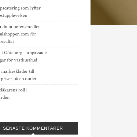
pscatering som lyfter
estupplevelsen
a du ta potensmedlet
kulshoppen.com för
resultat
s i Göteborg – anpassade
gar för västkusthud
 märkeskläder till
 priser på en outlet
tläkarens roll i
ården
SENASTE KOMMENTARER