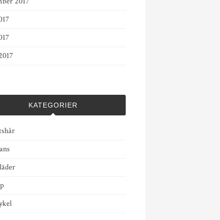
ber 2017
017
017
2017
KATEGORIER
tshår
ans
läder
op
kel