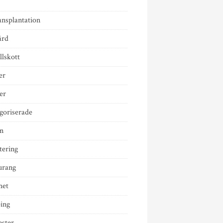
ansplantation
ård
llskott
er
er
goriserade
m
tering
urang
het
ing
ester