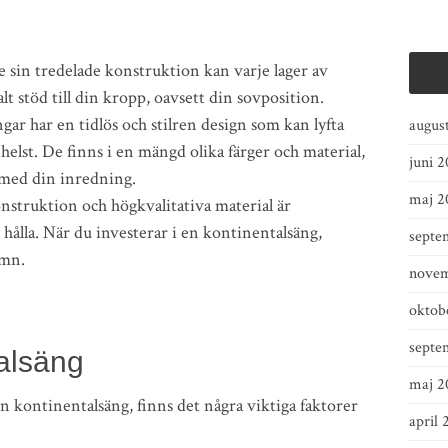
 sin tredelade konstruktion kan varje lager av
lt stöd till din kropp, oavsett din sovposition.
ar har en tidlös och stilren design som kan lyfta
augus
elst. De finns i en mängd olika färger och material,
juni 
a med din inredning.
maj 2
nstruktion och högkvalitativa material är
 hålla. När du investerar i en kontinentalsäng,
septe
ömn.
novem
oktob
septe
talsäng
maj 2
n kontinentalsäng, finns det några viktiga faktorer
april 