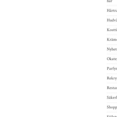
hår
Hårtr
Hudv
Kostti
Kräm
Nyhet
Okate
Parfy
Rekry
Resta
Säker
Shopp
Självt