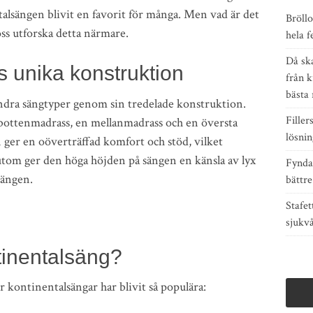
alsängen blivit en favorit för många. Men vad är det
Bröllo
oss utforska detta närmare.
hela f
Då sk
 unika konstruktion
från 
bästa 
andra sängtyper genom sin tredelade konstruktion.
Filler
n bottenmadrass, en mellanmadrass och en översta
lösnin
 ger en oöverträffad komfort och stöd, vilket
utom ger den höga höjden på sängen en känsla av lyx
Fynda
sängen.
bättre
Stafet
sjukv
tinentalsäng?
ör kontinentalsängar har blivit så populära: