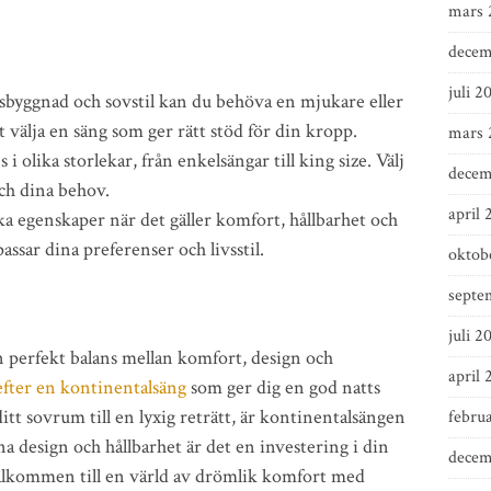
mars 
decem
juli 2
byggnad och sovstil kan du behöva en mjukare eller
tt välja en säng som ger rätt stöd för din kropp.
mars 
i olika storlekar, från enkelsängar till king size. Välj
decem
ch dina behov.
april 
ika egenskaper när det gäller komfort, hållbarhet och
assar dina preferenser och livsstil.
oktob
septe
juli 2
 perfekt balans mellan komfort, design och
april 
efter en kontinentalsäng
som ger dig en god natts
itt sovrum till en lyxig reträtt, är kontinentalsängen
febru
na design och hållbarhet är det en investering i din
decem
lkommen till en värld av drömlik komfort med