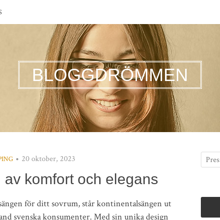
S
BLOGGDRÖMMEN
20 oktober, 2023
PING
 av komfort och elegans
a sängen för ditt sovrum, står kontinentalsängen ut
land svenska konsumenter. Med sin unika design