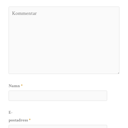
Namn
*
E-
postadress
*